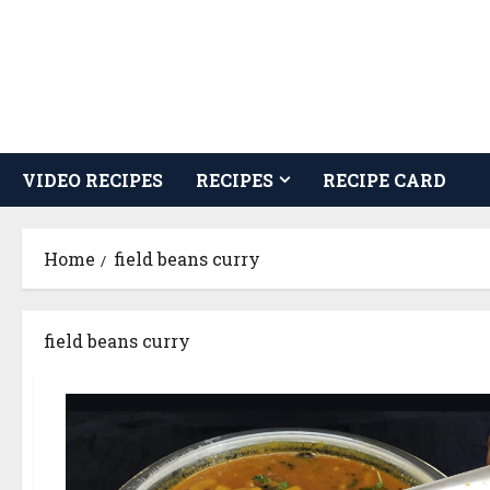
Skip
to
content
VIDEO RECIPES
RECIPES
RECIPE CARD
Home
field beans curry
field beans curry