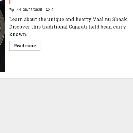
Vaal nu Shaak ( વાળ નું શાક ) Recipe | Field Bean Curry
Rp
28/06/2025
0
Learn about the unique and hearty Vaal nu Shaak.
Discover this traditional Gujarati field bean curry
known...
Read
Read more
more
about
Vaal
nu
Shaak
(
વાળ
નું
શાક
)
Recipe
|
Field
Bean
Curry