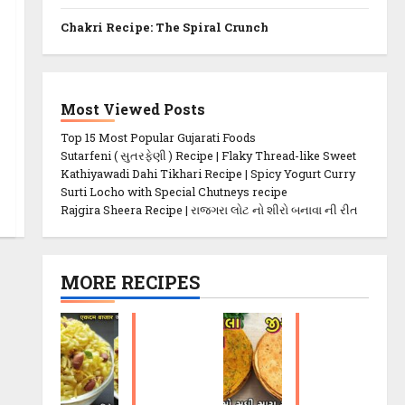
Chakri Recipe: The Spiral Crunch
Most Viewed Posts
Top 15 Most Popular Gujarati Foods
Sutarfeni ( સુતરફેણી ) Recipe | Flaky Thread-like Sweet
Kathiyawadi Dahi Tikhari Recipe | Spicy Yogurt Curry
Surti Locho with Special Chutneys recipe
Rajgira Sheera Recipe | રાજગરા લોટ નો શીરો બનાવા ની રીત
MORE RECIPES
P
M
o
et
h
hi
a
K
C
h