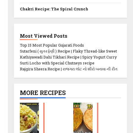
Chakri Recipe: The Spiral Crunch
Most Viewed Posts
Top 15 Most Popular Gujarati Foods
Sutarfeni ( સુતરફેણી ) Recipe | Flaky Thread-like Sweet
Kathiyawadi Dahi Tikhari Recipe | Spicy Yogurt Curry
Surti Locho with Special Chutneys recipe
Rajgira Sheera Recipe | રાજગરા લોટ નો શીરો બનાવા ની રીત
MORE RECIPES
P
M
o
et
h
hi
a
K
C
h