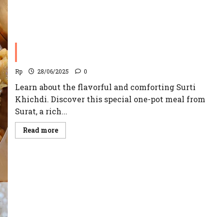
Surti Khichdi ( સુરતી ખીચડી ) Recipe | Spiced Lentil &
Rice Porridge )
Rp
28/06/2025
0
Learn about the flavorful and comforting Surti
Khichdi. Discover this special one-pot meal from
Surat, a rich...
Read
Read more
more
about
Surti
Khichdi
(
સુરતી
ખીચડી
)
Recipe
|
Spiced
Lentil